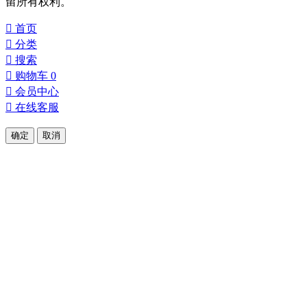
留所有权利。

首页

分类

搜索

购物车
0

会员中心

在线客服
确定
取消