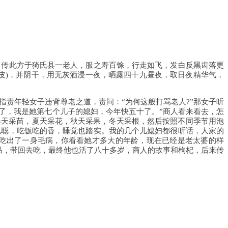
传此方于猗氏县一老人，服之寿百馀，行走如飞，发白反黑齿落更
骨皮)，并阴干，用无灰酒浸一夜，晒露四十九昼夜，取日夜精华气，
责年轻女子违背尊老之道，责问：“为何这般打骂老人?”那女子听
岁了，我是她第七个儿子的媳妇，今年快五十了。”商人看来看去，怎
春天采苗，夏天采花，秋天采果，冬天采根，然后按照不同季节用泡
也聪，吃饭吃的香，睡觉也踏实。我的几个儿媳妇都很听话，人家的
吃出了一身毛病，你看看她才多大的年龄，现在已经是老太婆的样
品，带回去吃，最终他也活了八十多岁，商人的故事和枸杞，后来传