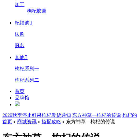
加工
枸杞胶囊
杞福购

认购
冠名
其他

枸杞系列一
枸杞系列二
首页
品牌馆
2020秋季停止鲜果枸杞发货通知
东方神草—枸杞的传说
枸杞的
首页
商城资讯
搭配攻略
东方神草—枸杞的传说
>
>
>