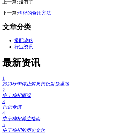
上一篇: 没有了
下一篇:
枸杞的食用方法
文章分类
搭配攻略
行业资讯
最新资讯
1
2020秋季停止鲜果枸杞发货通知
2
中宁枸杞概况
3
枸杞食谱
4
中宁枸杞养生指南
5
中宁枸杞的历史文化