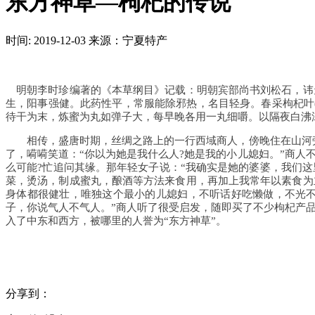
东方神草—枸杞的传说
时间: 2019-12-03
来源：宁夏特产
明朝李时珍编著的《本草纲目》记载：明朝宾部尚书刘松石，讳
生，阳事强健。此药性平，常服能除邪热，名目轻身。春采枸杞叶(
待干为末，炼蜜为丸如弹子大，每早晚各用一丸细嚼。以隔夜白沸
相传，盛唐时期，丝绸之路上的一行西域商人，傍晚住在山河旁的
了，嗬嗬笑道：“你以为她是我什么人?她是我的小儿媳妇。”商人
么可能?忙追问其缘。那年轻女子说：“我确实是她的婆婆，我们
菜，烫汤，制成蜜丸，酿酒等方法来食用，再加上我常年以素食为
身体都很健壮，唯独这个最小的儿媳妇，不听话好吃懒做，不光
子，你说气人不气人。”商人听了很受启发，随即买了不少枸杞产
入了中东和西方，被哪里的人誉为“东方神草”。
分享到：