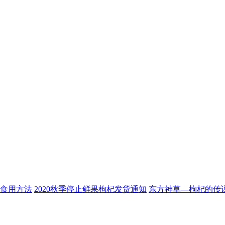
食用方法
2020秋季停止鲜果枸杞发货通知
东方神草—枸杞的传