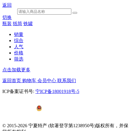
返回
切换
瓶装
纸筒
铁罐
销量
综合
人气
价格
筛选
点击加载更多
返回首页
购物车
会员中心
联系我们
ICP备案证书号:
宁ICP备18001918号-5
宁公网安备
64010602000656号
© 2015-2026 宁夏特产 (软著登字第1238950号)版权所有，并保