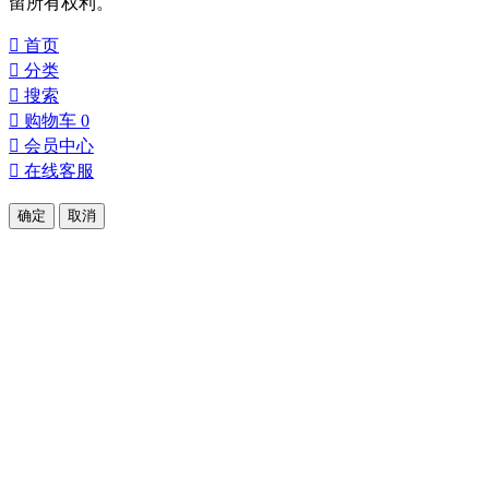
留所有权利。

首页

分类

搜索

购物车
0

会员中心

在线客服
确定
取消